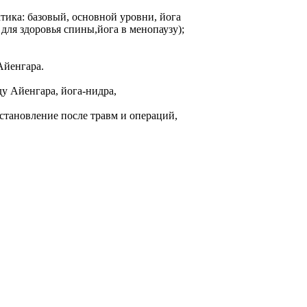
тика: базовый, основной уровни, йога
 для здоровья спины,йога в менопаузу);
Айенгара.
ду Айенгара, йога-нидра,
становление после травм и операций,