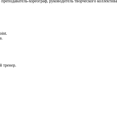
преподаватель-хореограф, руководитель творческого коллектива
int.
а.
й тренер.