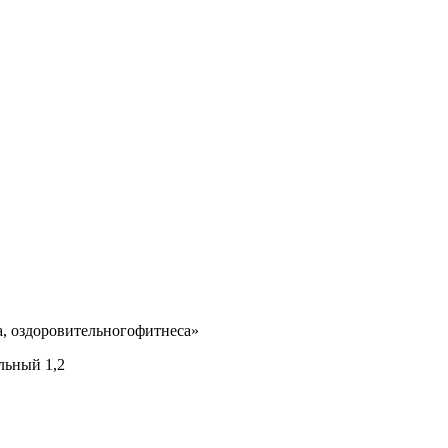
а, оздоровительногофитнеса»
льный 1,2