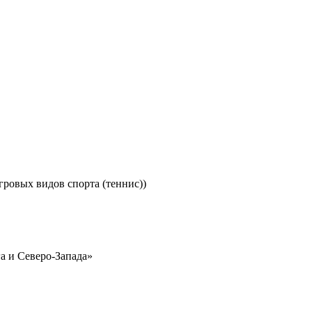
гровых видов спорта (теннис))
а и Северо-Запада»